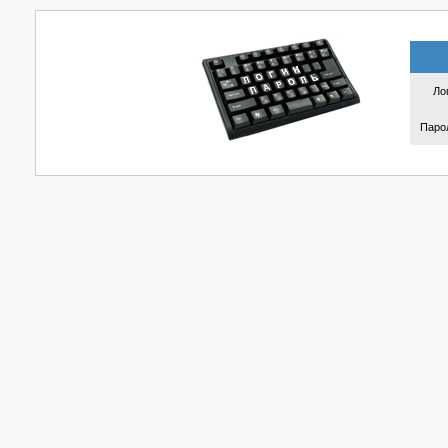
Лог
Паро